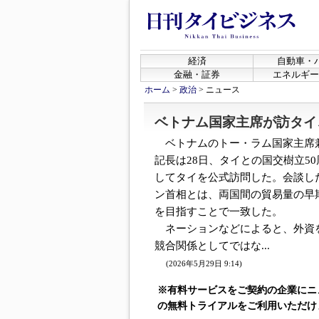
経済
自動車・
金融・証券
エネルギー
ホーム
>
政治
>
ニュース
ベトナム国家主席が訪タイ
ベトナムのトー・ラム国家主席
記長は28日、タイとの国交樹立5
してタイを公式訪問した。会談し
ン首相とは、両国間の貿易量の早
を目指すことで一致した。
ネーションなどによると、外資
競合関係としてではな...
(2026年5月29日 9:14)
※有料サービスをご契約の企業にニ
の無料トライアルをご利用いただけ