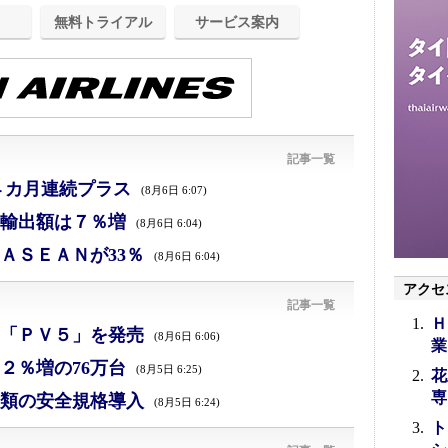
無料トライアル
サービス案内
記事一覧
４カ月連続プラス
(8月6日 6:07)
、輸出額は７％増
(8月6日 6:04)
ＡＳＥＡＮが33％
(8月6日 6:04)
アクセ
記事一覧
Ｈ
「ＰＶ５」を発売
(8月6日 6:06)
業
２％増の76万台
(8月5日 6:25)
花
専
類の安全規格導入
(8月5日 6:24)
ト