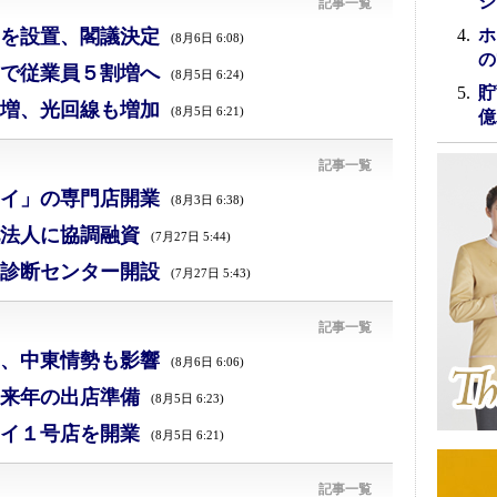
シ
記事一覧
を設置、閣議決定
ホ
(8月6日 6:08)
の
で従業員５割増へ
(8月5日 6:24)
貯
増、光回線も増加
(8月5日 6:21)
億
記事一覧
イ」の専門店開業
(8月3日 6:38)
法人に協調融資
(7月27日 5:44)
診断センター開設
(7月27日 5:43)
記事一覧
減、中東情勢も影響
(8月6日 6:06)
来年の出店準備
(8月5日 6:23)
イ１号店を開業
(8月5日 6:21)
記事一覧