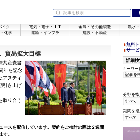
バイク
電気・電子・ＩＴ
金属・その他製造
農水・
・化学
運輸・インフラ
建設・不動産
無料ト
サービ
、貿易拡大目標
詳細検
兼共産党書
キーワー
0周年を記念
たアヌティ
期引き上げ
分野を指
を取り合う
期間を指
ュースを配信しています。契約をご検討の際は２週間
ます。