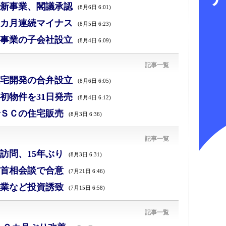
新事業、閣議承認
(8月6日 6:01)
カ月連続マイナス
(8月5日 6:23)
事業の子会社設立
(8月4日 6:09)
記事一覧
宅開発の合弁設立
(8月6日 6:05)
初物件を31日発売
(8月4日 6:12)
ＳＣの住宅販売
(8月3日 6:36)
記事一覧
訪問、15年ぶり
(8月3日 6:31)
首相会談で合意
(7月21日 6:46)
業など投資誘致
(7月15日 6:58)
記事一覧