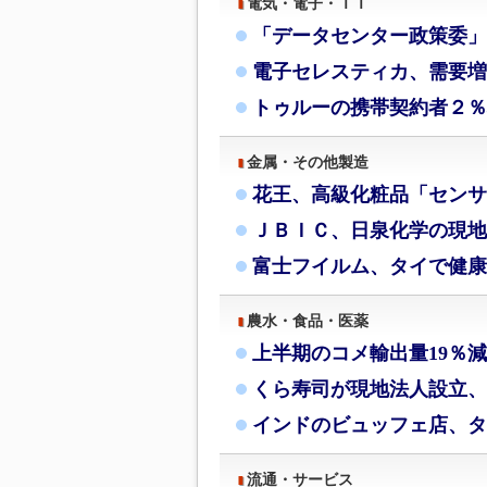
電気・電子・ＩＴ
「データセンター政策委」
電子セレスティカ、需要増
トゥルーの携帯契約者２％
金属・その他製造
花王、高級化粧品「センサ
ＪＢＩＣ、日泉化学の現地
富士フイルム、タイで健康
農水・食品・医薬
上半期のコメ輸出量19％
くら寿司が現地法人設立、
インドのビュッフェ店、タ
流通・サービス