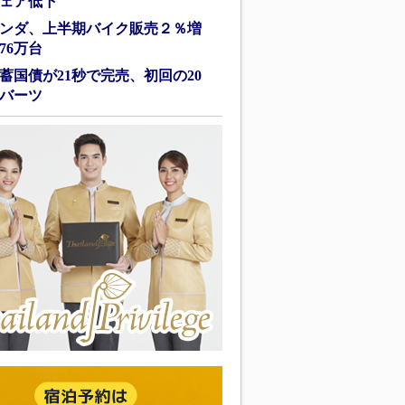
ェア低下
ンダ、上半期バイク販売２％増
76万台
蓄国債が21秒で完売、初回の20
バーツ