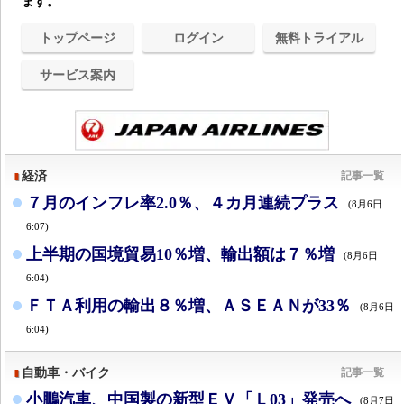
ます。
トップページ
ログイン
無料トライアル
サービス案内
経済
記事一覧
７月のインフレ率2.0％、４カ月連続プラス
(8月6日
6:07)
上半期の国境貿易10％増、輸出額は７％増
(8月6日
6:04)
ＦＴＡ利用の輸出８％増、ＡＳＥＡＮが33％
(8月6日
6:04)
自動車・バイク
記事一覧
小鵬汽車、中国製の新型ＥＶ「Ｌ03」発売へ
(8月7日