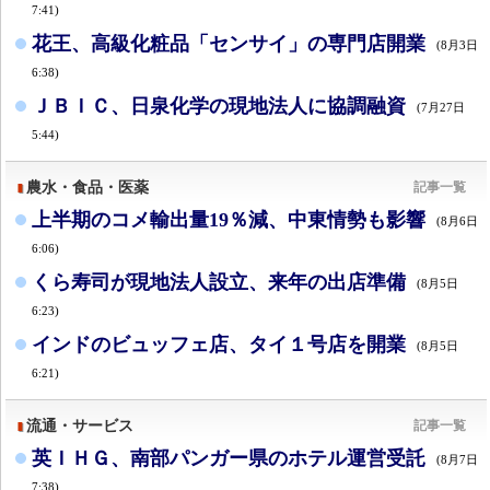
7:41)
花王、高級化粧品「センサイ」の専門店開業
(8月3日
6:38)
ＪＢＩＣ、日泉化学の現地法人に協調融資
(7月27日
5:44)
農水・食品・医薬
記事一覧
上半期のコメ輸出量19％減、中東情勢も影響
(8月6日
6:06)
くら寿司が現地法人設立、来年の出店準備
(8月5日
6:23)
インドのビュッフェ店、タイ１号店を開業
(8月5日
6:21)
流通・サービス
記事一覧
英ＩＨＧ、南部パンガー県のホテル運営受託
(8月7日
7:38)