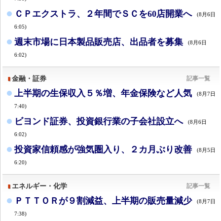
ＣＰエクストラ、２年間でＳＣを60店開業へ
(8月6日
6:05)
週末市場に日本製品販売店、出品者を募集
(8月6日
6:02)
金融・証券
記事一覧
上半期の生保収入５％増、年金保険など人気
(8月7日
7:40)
ビヨンド証券、投資銀行業の子会社設立へ
(8月6日
6:02)
投資家信頼感が強気圏入り、２カ月ぶり改善
(8月5日
6:20)
エネルギー・化学
記事一覧
ＰＴＴＯＲが９割減益、上半期の販売量減少
(8月7日
7:38)