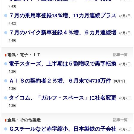
7:43)
７月の乗用車登録18％増、11カ月連続プラス
(8月7日
7:42)
７月のバイク新車登録４％増、６カ月連続増
(8月7日
7:40)
電気・電子・ＩＴ
記事一覧
電子スターズ、上半期は５割増収で黒字転換
(8月7日
7:39)
ＡＩＳの契約者２％増、６月末で4710万件
(8月7日
7:39)
タイコム、「ガルフ・スペース」に社名変更
(8月7日
7:39)
金属・その他製造
記事一覧
Ｇスチールなど赤字縮小、日本製鉄の子会社
(8月7日