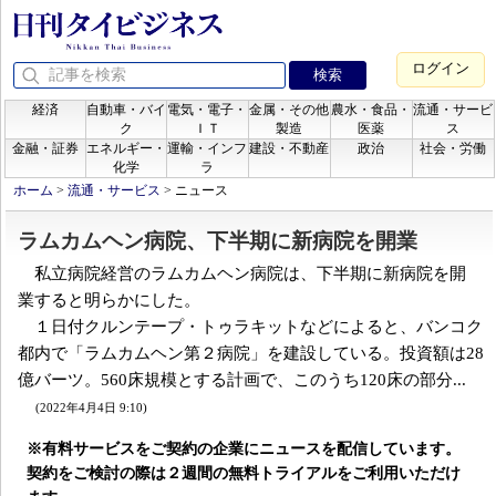
ログイン
経済
自動車・バイ
電気・電子・
金属・その他
農水・食品・
流通・サービ
ク
ＩＴ
製造
医薬
ス
金融・証券
エネルギー・
運輸・インフ
建設・不動産
政治
社会・労働
化学
ラ
ホーム
>
流通・サービス
>
ニュース
ラムカムヘン病院、下半期に新病院を開業
私立病院経営のラムカムヘン病院は、下半期に新病院を開
業すると明らかにした。
１日付クルンテープ・トゥラキットなどによると、バンコク
都内で「ラムカムヘン第２病院」を建設している。投資額は28
億バーツ。560床規模とする計画で、このうち120床の部分...
(2022年4月4日 9:10)
※有料サービスをご契約の企業にニュースを配信しています。
契約をご検討の際は２週間の無料トライアルをご利用いただけ