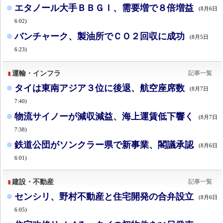
エタノール大手ＢＢＧＩ、需要増で８倍増益
(8月6日
6:02)
バンチャーク、製油所でＣＯ２回収に成功
(8月5日
6:23)
運輸・インフラ
記事一覧
タイは東南アジア３位に後退、航空座席数
(8月7日
7:40)
物流サイノーが減収減益、海上運賃低下響く
(8月7日
7:38)
鉄道公団がソンクラー県で新事業、閣議承認
(8月6日
6:01)
建設・不動産
記事一覧
センシリ、野村不動産と住宅開発の合弁設立
(8月6日
6:05)