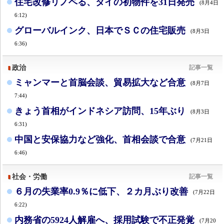
住宅改修リノベる、タイの初物件を31日発売
(8月4日
6:12)
グローバルインク、日本でＳＣの住宅販売
(8月3日
6:36)
政治
記事一覧
ミャンマーと首脳会談、貿易拡大など合意
(8月7日
7:44)
きょう首相がインドネシア訪問、15年ぶり
(8月3日
6:31)
中国と安保協力など強化、首相会談で合意
(7月21日
6:46)
社会・労働
記事一覧
６月の失業率0.9％に低下、２カ月ぶり改善
(7月22日
6:22)
内務省の5924人解雇へ、採用試験で不正発覚
(7月20