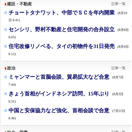
建設・不動産
記事一覧
チョートタナワット、中部でＳＣを年内開業
(8月10
日 6:41)
センシリ、野村不動産と住宅開発の合弁設立
(8月6日
6:05)
住宅改修リノベる、タイの初物件を31日発売
(8月4日
6:12)
政治
記事一覧
ミャンマーと首脳会談、貿易拡大など合意
(8月7日
7:44)
きょう首相がインドネシア訪問、15年ぶり
(8月3日
6:31)
中国と安保協力など強化、首相会談で合意
(7月21日
6:46)