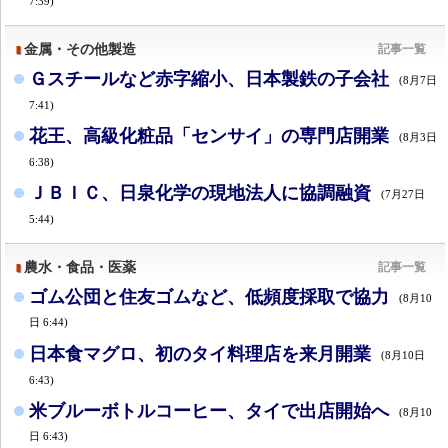
7:39)
金属・その他製造
記事一覧
Ｇスチールなど赤字縮小、日本製鉄の子会社
(8月7日
7:41)
花王、高級化粧品「センサイ」の専門店開業
(8月3日
6:38)
ＪＢＩＣ、日泉化学の現地法人に協調融資
(7月27日
5:44)
農水・食品・医薬
記事一覧
ゴム公団と住友ゴムなど、低頻度採取で協力
(8月10
日 6:44)
日本食マグロ、初のタイ料理店を来月開業
(8月10日
6:43)
米ブルーボトルコーヒー、タイで出店開始へ
(8月10
日 6:43)