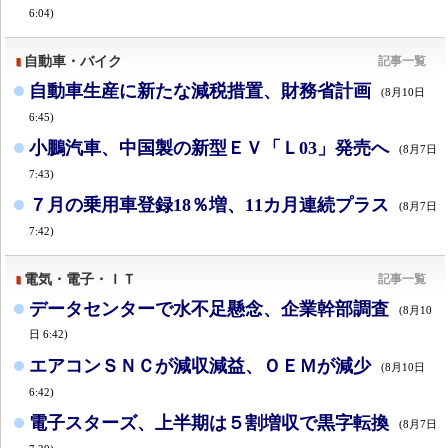
6:04)
自動車・バイク
記事一覧
自動車生産に新たな減税措置、財務省計画
(8月10日
6:45)
小鵬汽車、中国製の新型ＥＶ「Ｌ03」発売へ
(8月7日
7:43)
７月の乗用車登録18％増、11カ月連続プラス
(8月7日
7:42)
電気・電子・ＩＴ
記事一覧
データセンターで水不足懸念、企業幹部調査
(8月10
日 6:42)
エアコンＳＮＣが減収減益、ＯＥＭが減少
(8月10日
6:42)
電子スターズ、上半期は５割増収で黒字転換
(8月7日