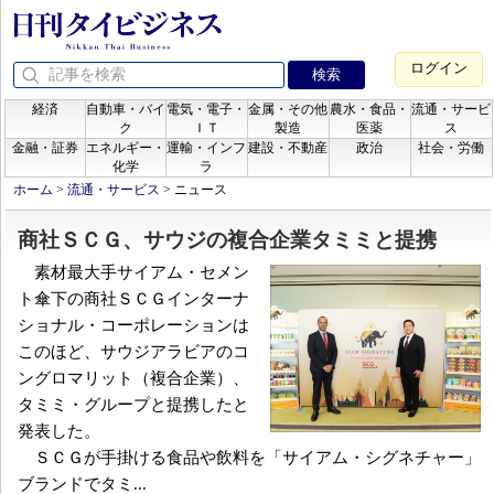
ログイン
経済
自動車・バイ
電気・電子・
金属・その他
農水・食品・
流通・サービ
ク
ＩＴ
製造
医薬
ス
金融・証券
エネルギー・
運輸・インフ
建設・不動産
政治
社会・労働
化学
ラ
ホーム
>
流通・サービス
>
ニュース
商社ＳＣＧ、サウジの複合企業タミミと提携
素材最大手サイアム・セメン
ト傘下の商社ＳＣＧインターナ
ショナル・コーポレーションは
このほど、サウジアラビアのコ
ングロマリット（複合企業）、
タミミ・グループと提携したと
発表した。
ＳＣＧが手掛ける食品や飲料を「サイアム・シグネチャー」
ブランドでタミ...