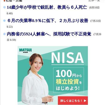
社会・労働
記事一覧
14歳少年が学校で銃乱射、教員ら６人死亡
(8月10日
6:40)
６月の失業率0.9％に低下、２カ月ぶり改善
(7月22日
6:22)
内務省の5924人解雇へ、採用試験で不正発覚
(7月20
日 6:59)