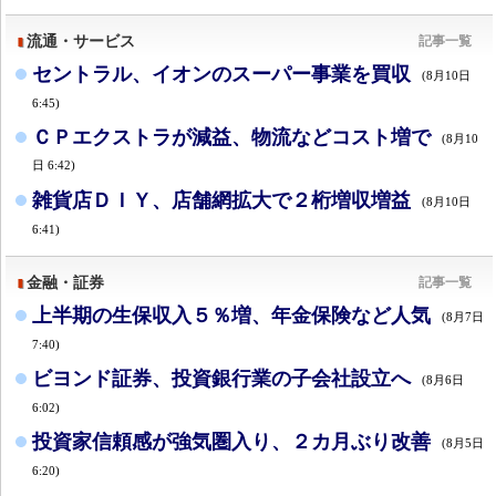
流通・サービス
記事一覧
セントラル、イオンのスーパー事業を買収
(8月10日
6:45)
ＣＰエクストラが減益、物流などコスト増で
(8月10
日 6:42)
雑貨店ＤＩＹ、店舗網拡大で２桁増収増益
(8月10日
6:41)
金融・証券
記事一覧
上半期の生保収入５％増、年金保険など人気
(8月7日
7:40)
ビヨンド証券、投資銀行業の子会社設立へ
(8月6日
6:02)
投資家信頼感が強気圏入り、２カ月ぶり改善
(8月5日
6:20)