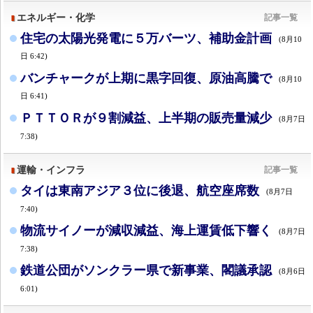
エネルギー・化学
記事一覧
住宅の太陽光発電に５万バーツ、補助金計画
(8月10
日 6:42)
バンチャークが上期に黒字回復、原油高騰で
(8月10
日 6:41)
ＰＴＴＯＲが９割減益、上半期の販売量減少
(8月7日
7:38)
運輸・インフラ
記事一覧
タイは東南アジア３位に後退、航空座席数
(8月7日
7:40)
物流サイノーが減収減益、海上運賃低下響く
(8月7日
7:38)
鉄道公団がソンクラー県で新事業、閣議承認
(8月6日
6:01)