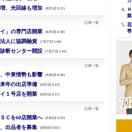
カ
増、光回線も増加
(8月5日 6:21)
Ｈ
業
記事一覧
花
イ」の専門店開業
専
(8月3日 6:38)
法人に協調融資
(7月27日 5:44)
診断センター開設
(7月27日 5:43)
記事一覧
減、中東情勢も影響
(8月6日 6:06)
来年の出店準備
(8月5日 6:23)
イ１号店を開業
(8月5日 6:21)
記事一覧
ＳＣを60店開業へ
(8月6日 6:05)
、出品者を募集
(8月6日 6:02)