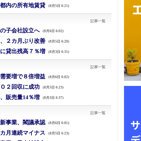
都内の所有地賃貸
(8月5日 6:21)
記事一覧
の子会社設立へ
(8月6日 6:02)
、２カ月ぶり改善
(8月5日 6:20)
に貸出残高７％増
(8月3日 6:31)
記事一覧
需要増で８倍増益
(8月6日 6:02)
Ｏ２回収に成功
(8月5日 6:23)
、販売量14％増
(8月3日 6:37)
記事一覧
新事業、閣議承認
(8月6日 6:01)
カ月連続マイナス
(8月5日 6:23)