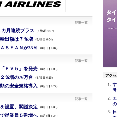
記事一覧
４カ月連続プラス
(8月6日 6:07)
、輸出額は７％増
(8月6日 6:04)
ＡＳＥＡＮが33％
(8月6日 6:04)
記事一覧
「ＰＶ５」を発売
(8月6日 6:06)
アクセ
２％増の76万台
(8月5日 6:25)
す
類の安全規格導入
(8月5日 6:24)
号
エ
記事一覧
の
を設置、閣議決定
(8月6日 6:08)
日
で従業員５割増へ
(8月5日 6:24)