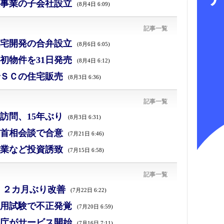
事業の子会社設立
(8月4日 6:09)
記事一覧
宅開発の合弁設立
(8月6日 6:05)
初物件を31日発売
(8月4日 6:12)
ＳＣの住宅販売
(8月3日 6:36)
記事一覧
訪問、15年ぶり
(8月3日 6:31)
首相会談で合意
(7月21日 6:46)
業など投資誘致
(7月15日 6:58)
記事一覧
、２カ月ぶり改善
(7月22日 6:22)
採用試験で不正発覚
(7月20日 6:59)
庁がサービス開始
(7月16日 7:11)