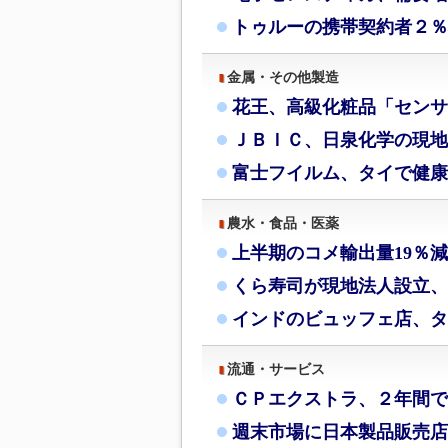
トゥルーの携帯契約者２％
金属・その他製造
花王、高級化粧品「センサ
ＪＢＩＣ、日泉化学の現地
富士フイルム、タイで健康
農水・食品・医薬
上半期のコメ輸出量19％
くら寿司が現地法人設立、
インドのビュッフェ店、タ
流通・サービス
ＣＰエクストラ、２年間で
週末市場に日本製品販売店