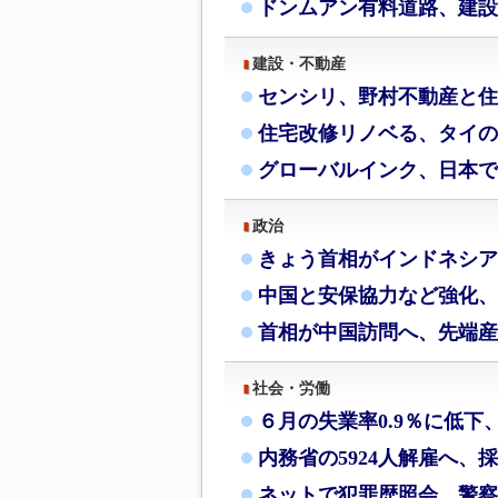
ドンムアン有料道路、建設
建設・不動産
センシリ、野村不動産と住
住宅改修リノベる、タイの
グローバルインク、日本で
政治
きょう首相がインドネシア
中国と安保協力など強化、
首相が中国訪問へ、先端産
社会・労働
６月の失業率0.9％に低下
内務省の5924人解雇へ、
ネットで犯罪歴照会、警察