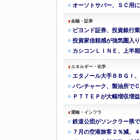
オーソトサパー、ＳＣ用に
金融・証券
ビヨンド証券、投資銀行業
投資家信頼感が強気圏入り
カシコンＬＩＮＥ、上半期
エネルギー・化学
エタノール大手ＢＢＧＩ、
バンチャーク、製油所でＣ
ＰＴＴＥＰが大幅増収増益
運輸・インフラ
鉄道公団がソンクラー県で
７月の空港旅客２％減、４