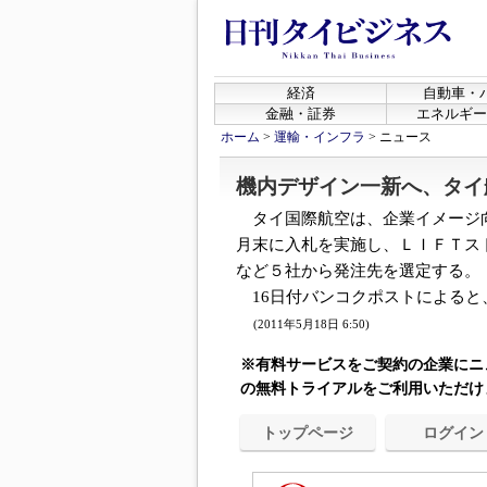
経済
自動車・
金融・証券
エネルギー
ホーム
>
運輸・インフラ
>
ニュース
機内デザイン一新へ、タイ
タイ国際航空は、企業イメージ
月末に入札を実施し、ＬＩＦＴス
など５社から発注先を選定する。
16日付バンコクポストによると、
(2011年5月18日 6:50)
※有料サービスをご契約の企業にニ
の無料トライアルをご利用いただけ
トップページ
ログイン