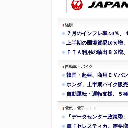
経済
７月のインフレ率2.0％、
上半期の国境貿易10％増
ＦＴＡ利用の輸出８％増、
自動車・バイク
韓国・起亜、商用ＥＶバン
ホンダ、上半期バイク販売
自動運転・運転支援、５種
電気・電子・ＩＴ
「データセンター政策委」
電子セレスティカ、需要増