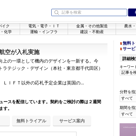
バイク
電気・電子・ＩＴ
金属・その他製造
農水・
・化学
運輸・インフラ
建設・不動産
無料ト
サービ
航空が入札実施
詳細検
向上の一環として機内のデザインを一新する。今
キーワー
トラテジック・デザイン（本社・東京都千代田区）
ＬＩＦＴ以外の応札予定企業は英国の...
分野を指
ュースを配信しています。契約をご検討の際は２週間
期間を指
ます。
無料トライアル
サービス案内