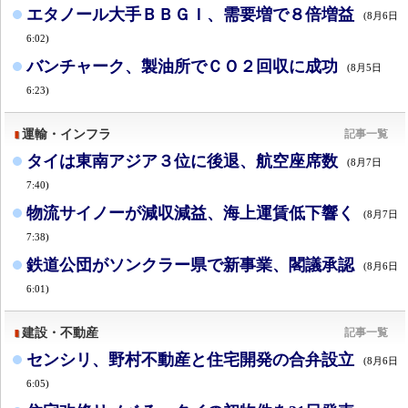
エタノール大手ＢＢＧＩ、需要増で８倍増益
(8月6日
6:02)
バンチャーク、製油所でＣＯ２回収に成功
(8月5日
6:23)
運輸・インフラ
記事一覧
タイは東南アジア３位に後退、航空座席数
(8月7日
7:40)
物流サイノーが減収減益、海上運賃低下響く
(8月7日
7:38)
鉄道公団がソンクラー県で新事業、閣議承認
(8月6日
6:01)
建設・不動産
記事一覧
センシリ、野村不動産と住宅開発の合弁設立
(8月6日
6:05)