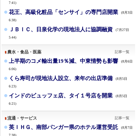
7:41)
花王、高級化粧品「センサイ」の専門店開業
(8月3日
6:38)
ＪＢＩＣ、日泉化学の現地法人に協調融資
(7月27日
5:44)
農水・食品・医薬
記事一覧
上半期のコメ輸出量19％減、中東情勢も影響
(8月6日
6:06)
くら寿司が現地法人設立、来年の出店準備
(8月5日
6:23)
インドのビュッフェ店、タイ１号店を開業
(8月5日
6:21)
流通・サービス
記事一覧
英ＩＨＧ、南部パンガー県のホテル運営受託
(8月7日
7:38)