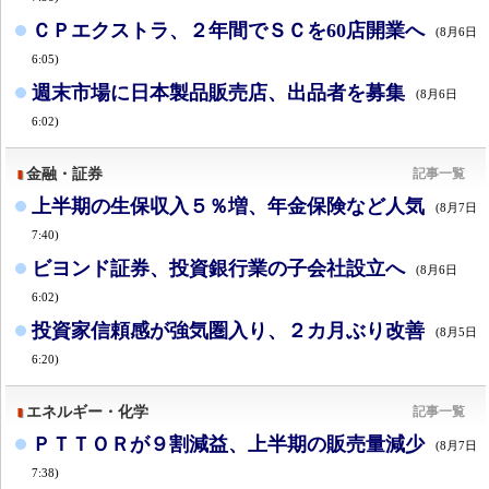
ＣＰエクストラ、２年間でＳＣを60店開業へ
(8月6日
6:05)
週末市場に日本製品販売店、出品者を募集
(8月6日
6:02)
金融・証券
記事一覧
上半期の生保収入５％増、年金保険など人気
(8月7日
7:40)
ビヨンド証券、投資銀行業の子会社設立へ
(8月6日
6:02)
投資家信頼感が強気圏入り、２カ月ぶり改善
(8月5日
6:20)
エネルギー・化学
記事一覧
ＰＴＴＯＲが９割減益、上半期の販売量減少
(8月7日
7:38)