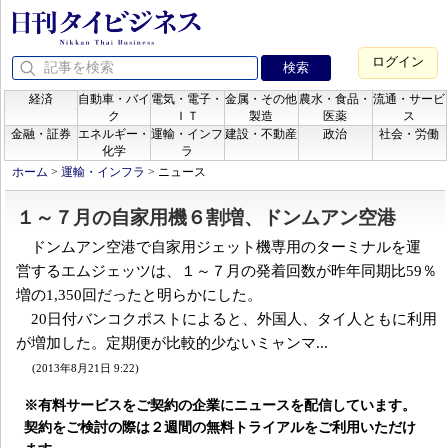
ログイン
経済
自動車・バイ
電気・電子・
金属・その他
農水・食品・
流通・サービ
ク
ＩＴ
製造
医薬
ス
金融・証券
エネルギー・
運輸・インフ
建設・不動産
政治
社会・労働
化学
ラ
ホーム
>
運輸・インフラ
>
ニュース
１～７月の自家用機６割増、ドンムアン空港
ドンムアン空港で自家用ジェット機専用のターミナルを運
営するエムジェッツは、１～７月の発着回数が昨年同期比59％
増の1,350回だったと明らかにした。
20日付バンコクポストによると、外国人、タイ人ともに利用
が増加した。定期便が比較的少ないミャンマ...
(2013年8月21日 9:22)
※有料サービスをご契約の企業にニュースを配信しています。
契約をご検討の際は２週間の無料トライアルをご利用いただけ