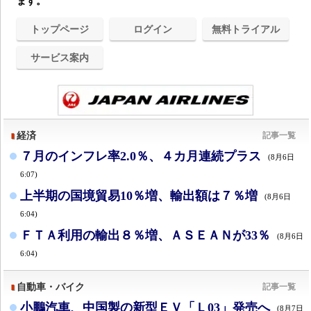
ます。
トップページ
ログイン
無料トライアル
サービス案内
経済
記事一覧
７月のインフレ率2.0％、４カ月連続プラス
(8月6日
6:07)
上半期の国境貿易10％増、輸出額は７％増
(8月6日
6:04)
ＦＴＡ利用の輸出８％増、ＡＳＥＡＮが33％
(8月6日
6:04)
自動車・バイク
記事一覧
小鵬汽車、中国製の新型ＥＶ「Ｌ03」発売へ
(8月7日