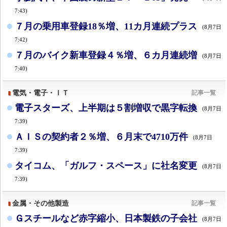
7:43)
７月の乗用車登録18％増、11カ月連続プラス
(8月7日
7:42)
７月のバイク新車登録４％増、６カ月連続増
(8月7日
7:40)
電気・電子・ＩＴ
記事一覧
電子スターズ、上半期は５割増収で黒字転換
(8月7日
7:39)
ＡＩＳの契約者２％増、６月末で4710万件
(8月7日
7:39)
タイコム、「ガルフ・スペース」に社名変更
(8月7日
7:39)
金属・その他製造
記事一覧
Ｇスチールなど赤字縮小、日本製鉄の子会社
(8月7日