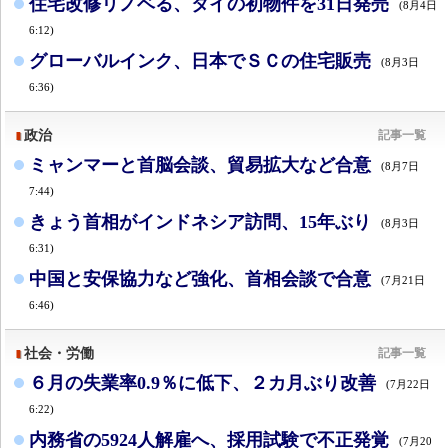
住宅改修リノベる、タイの初物件を31日発売
(8月4日
6:12)
グローバルインク、日本でＳＣの住宅販売
(8月3日
6:36)
政治
記事一覧
ミャンマーと首脳会談、貿易拡大など合意
(8月7日
7:44)
きょう首相がインドネシア訪問、15年ぶり
(8月3日
6:31)
中国と安保協力など強化、首相会談で合意
(7月21日
6:46)
社会・労働
記事一覧
６月の失業率0.9％に低下、２カ月ぶり改善
(7月22日
6:22)
内務省の5924人解雇へ、採用試験で不正発覚
(7月20