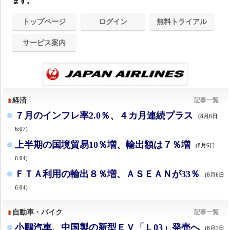
ます。
トップページ
ログイン
無料トライアル
サービス案内
経済
記事一覧
７月のインフレ率2.0％、４カ月連続プラス
(8月6日
6:07)
上半期の国境貿易10％増、輸出額は７％増
(8月6日
6:04)
ＦＴＡ利用の輸出８％増、ＡＳＥＡＮが33％
(8月6日
6:04)
自動車・バイク
記事一覧
小鵬汽車、中国製の新型ＥＶ「Ｌ03」発売へ
(8月7日