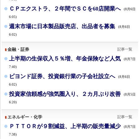
ＣＰエクストラ、２年間でＳＣを60店開業へ
(8月6日
6:05)
週末市場に日本製品販売店、出品者を募集
(8月6日
6:02)
金融・証券
記事一覧
上半期の生保収入５％増、年金保険など人気
(8月7日
7:40)
ビヨンド証券、投資銀行業の子会社設立へ
(8月6日
6:02)
投資家信頼感が強気圏入り、２カ月ぶり改善
(8月5日
6:20)
エネルギー・化学
記事一覧
ＰＴＴＯＲが９割減益、上半期の販売量減少
(8月7日
7:38)