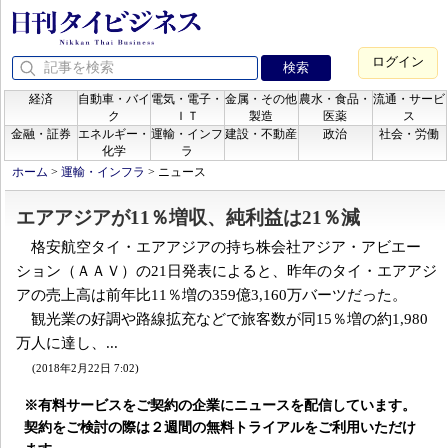
ログイン
経済
自動車・バイ
電気・電子・
金属・その他
農水・食品・
流通・サービ
ク
ＩＴ
製造
医薬
ス
金融・証券
エネルギー・
運輸・インフ
建設・不動産
政治
社会・労働
化学
ラ
ホーム
>
運輸・インフラ
>
ニュース
エアアジアが11％増収、純利益は21％減
格安航空タイ・エアアジアの持ち株会社アジア・アビエー
ション（ＡＡＶ）の21日発表によると、昨年のタイ・エアアジ
アの売上高は前年比11％増の359億3,160万バーツだった。
観光業の好調や路線拡充などで旅客数が同15％増の約1,980
万人に達し、...
(2018年2月22日 7:02)
※有料サービスをご契約の企業にニュースを配信しています。
契約をご検討の際は２週間の無料トライアルをご利用いただけ