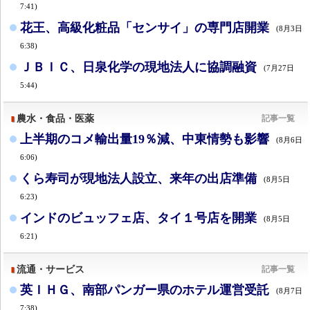
7:41)
花王、高級化粧品「センサイ」の専門店開業
(8月3日
6:38)
ＪＢＩＣ、日泉化学の現地法人に協調融資
(7月27日
5:44)
農水・食品・医薬
記事一覧
上半期のコメ輸出量19％減、中東情勢も影響
(8月6日
6:06)
くら寿司が現地法人設立、来年の出店準備
(8月5日
6:23)
インドのビュッフェ店、タイ１号店を開業
(8月5日
6:21)
流通・サービス
記事一覧
英ＩＨＧ、南部パンガー県のホテル運営受託
(8月7日
7:38)