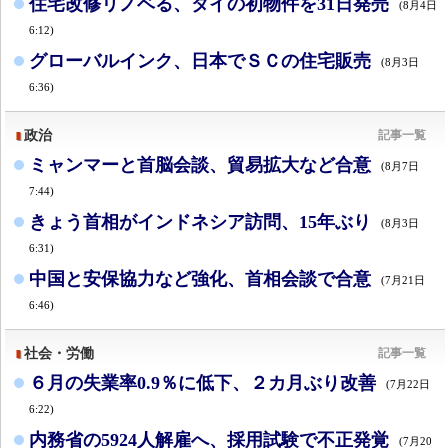
住宅改修リノベる、タイの初物件を31日発売
(8月4日
6:12)
グローバルインク、日本でＳＣの住宅販売
(8月3日
6:36)
政治
記事一覧
ミャンマーと首脳会談、貿易拡大など合意
(8月7日
7:44)
きょう首相がインドネシア訪問、15年ぶり
(8月3日
6:31)
中国と安保協力など強化、首相会談で合意
(7月21日
6:46)
社会・労働
記事一覧
６月の失業率0.9％に低下、２カ月ぶり改善
(7月22日
6:22)
内務省の5924人解雇へ、採用試験で不正発覚
(7月20