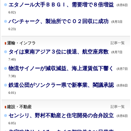
エタノール大手ＢＢＧＩ、需要増で８倍増益
(8月6日
6:02)
バンチャーク、製油所でＣＯ２回収に成功
(8月5日
6:23)
運輸・インフラ
記事一覧
タイは東南アジア３位に後退、航空座席数
(8月7日
7:40)
物流サイノーが減収減益、海上運賃低下響く
(8月7日
7:38)
鉄道公団がソンクラー県で新事業、閣議承認
(8月6日
6:01)
建設・不動産
記事一覧
センシリ、野村不動産と住宅開発の合弁設立
(8月6日
6:05)