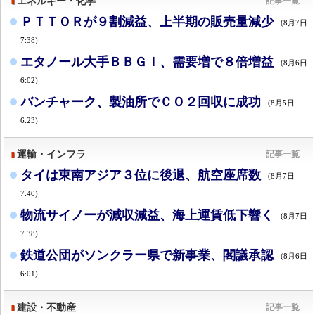
エネルギー・化学
記事一覧
ＰＴＴＯＲが９割減益、上半期の販売量減少
(8月7日
7:38)
エタノール大手ＢＢＧＩ、需要増で８倍増益
(8月6日
6:02)
バンチャーク、製油所でＣＯ２回収に成功
(8月5日
6:23)
運輸・インフラ
記事一覧
タイは東南アジア３位に後退、航空座席数
(8月7日
7:40)
物流サイノーが減収減益、海上運賃低下響く
(8月7日
7:38)
鉄道公団がソンクラー県で新事業、閣議承認
(8月6日
6:01)
建設・不動産
記事一覧