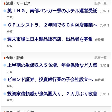
流通・サービス
記事一覧
英ＩＨＧ、南部パンガー県のホテル運営受託
(8月7日
7:38)
ＣＰエクストラ、２年間でＳＣを60店開業へ
(8月6日
6:05)
週末市場に日本製品販売店、出品者を募集
(8月6日
6:02)
金融・証券
記事一覧
上半期の生保収入５％増、年金保険など人気
(8月7日
7:40)
ビヨンド証券、投資銀行業の子会社設立へ
(8月6日
6:02)
投資家信頼感が強気圏入り、２カ月ぶり改善
(8月5日
6:20)