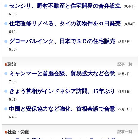
センシリ、野村不動産と住宅開発の合弁設立
(8月6日
6:05)
住宅改修リノベる、タイの初物件を31日発売
(8月4日
6:12)
グローバルインク、日本でＳＣの住宅販売
(8月3日
6:36)
政治
記事一覧
ミャンマーと首脳会談、貿易拡大など合意
(8月7日
7:44)
きょう首相がインドネシア訪問、15年ぶり
(8月3日
6:31)
中国と安保協力など強化、首相会談で合意
(7月21日
6:46)
社会・労働
記事一覧