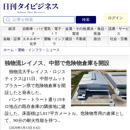
ログイン
経済
自動車・バイ
電気・電子・
金属・その他
農水・食品・
流通・サービ
ク
ＩＴ
製造
医薬
ス
金融・証券
エネルギー・
運輸・インフ
建設・不動産
政治
社会・労働
化学
ラ
ホーム
>
運輸・インフラ
>
ニュース
独物流レイノス、中部で危険物倉庫を開設
独物流大手レイノス・ロジス
ティクスは11日、中部サムット
プラカーン県で危険物倉庫を開
設したと発表した。
バンナー・トラート通り19キ
ロ地点の既存倉庫の隣接地に建
設した。床面積は5,817平方メートル。危険物専用の倉庫とし
て、90分の耐火性能を持つ...
(2026年5月13日 6:42)