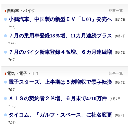
自動車・バイク
記事一覧
小鵬汽車、中国製の新型ＥＶ「Ｌ03」発売へ
(8月7日
7:43)
７月の乗用車登録18％増、11カ月連続プラス
(8月7日
7:42)
７月のバイク新車登録４％増、６カ月連続増
(8月7日
7:40)
電気・電子・ＩＴ
記事一覧
電子スターズ、上半期は５割増収で黒字転換
(8月7日
7:39)
ＡＩＳの契約者２％増、６月末で4710万件
(8月7日
7:39)
タイコム、「ガルフ・スペース」に社名変更
(8月7日
7:39)