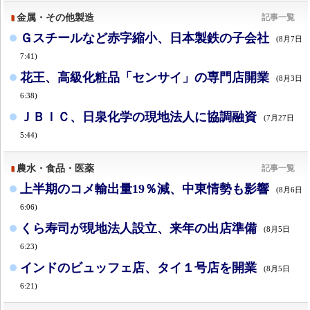
金属・その他製造
記事一覧
Ｇスチールなど赤字縮小、日本製鉄の子会社
(8月7日
7:41)
花王、高級化粧品「センサイ」の専門店開業
(8月3日
6:38)
ＪＢＩＣ、日泉化学の現地法人に協調融資
(7月27日
5:44)
農水・食品・医薬
記事一覧
上半期のコメ輸出量19％減、中東情勢も影響
(8月6日
6:06)
くら寿司が現地法人設立、来年の出店準備
(8月5日
6:23)
インドのビュッフェ店、タイ１号店を開業
(8月5日
6:21)