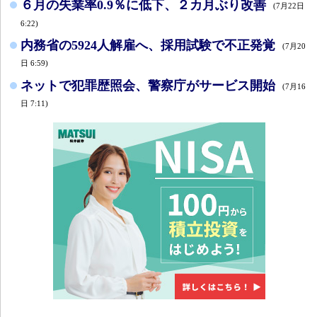
６月の失業率0.9％に低下、２カ月ぶり改善
(7月22日
6:22)
内務省の5924人解雇へ、採用試験で不正発覚
(7月20
日 6:59)
ネットで犯罪歴照会、警察庁がサービス開始
(7月16
日 7:11)