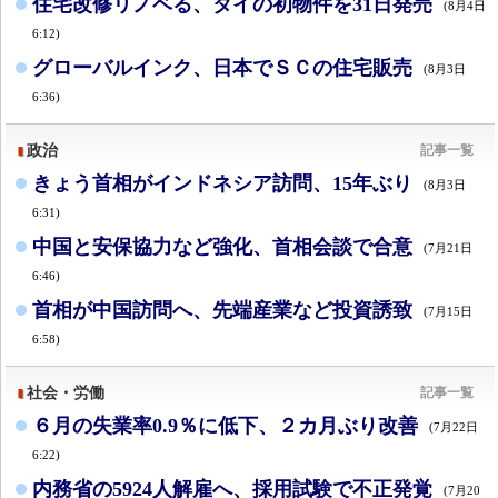
住宅改修リノベる、タイの初物件を31日発売
(8月4日
6:12)
グローバルインク、日本でＳＣの住宅販売
(8月3日
6:36)
政治
記事一覧
きょう首相がインドネシア訪問、15年ぶり
(8月3日
6:31)
中国と安保協力など強化、首相会談で合意
(7月21日
6:46)
首相が中国訪問へ、先端産業など投資誘致
(7月15日
6:58)
社会・労働
記事一覧
６月の失業率0.9％に低下、２カ月ぶり改善
(7月22日
6:22)
内務省の5924人解雇へ、採用試験で不正発覚
(7月20