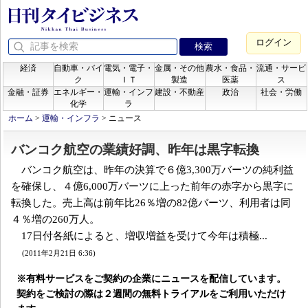
ログイン
経済
自動車・バイ
電気・電子・
金属・その他
農水・食品・
流通・サービ
ク
ＩＴ
製造
医薬
ス
金融・証券
エネルギー・
運輸・インフ
建設・不動産
政治
社会・労働
化学
ラ
ホーム
>
運輸・インフラ
>
ニュース
バンコク航空の業績好調、昨年は黒字転換
バンコク航空は、昨年の決算で６億3,300万バーツの純利益
を確保し、４億6,000万バーツに上った前年の赤字から黒字に
転換した。売上高は前年比26％増の82億バーツ、利用者は同
４％増の260万人。
17日付各紙によると、増収増益を受けて今年は積極...
(2011年2月21日 6:36)
※有料サービスをご契約の企業にニュースを配信しています。
契約をご検討の際は２週間の無料トライアルをご利用いただけ