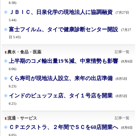
6:38)
ＪＢＩＣ、日泉化学の現地法人に協調融資
(7月27日
5:44)
富士フイルム、タイで健康診断センター開設
(7月27
日 5:43)
農水・食品・医薬
記事一覧
上半期のコメ輸出量19％減、中東情勢も影響
(8月6日
6:06)
くら寿司が現地法人設立、来年の出店準備
(8月5日
6:23)
インドのビュッフェ店、タイ１号店を開業
(8月5日
6:21)
流通・サービス
記事一覧
ＣＰエクストラ、２年間でＳＣを60店開業へ
(8月6日
6:05)