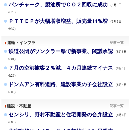
バンチャーク、製油所でＣＯ２回収に成功
(8月5日
6:23)
ＰＴＴＥＰが大幅増収増益、販売量14％増
(8月3日
6:37)
運輸・インフラ
記事一覧
鉄道公団がソンクラー県で新事業、閣議承認
(8月6日
6:01)
７月の空港旅客２％減、４カ月連続マイナス
(8月5日
6:23)
ドンムアン有料道路、建設事業の子会社設立
(8月4日
6:09)
建設・不動産
記事一覧
センシリ、野村不動産と住宅開発の合弁設立
(8月6日
6:05)