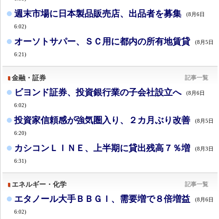
週末市場に日本製品販売店、出品者を募集
(8月6日
6:02)
オーソトサパー、ＳＣ用に都内の所有地賃貸
(8月5日
6:21)
金融・証券
記事一覧
ビヨンド証券、投資銀行業の子会社設立へ
(8月6日
6:02)
投資家信頼感が強気圏入り、２カ月ぶり改善
(8月5日
6:20)
カシコンＬＩＮＥ、上半期に貸出残高７％増
(8月3日
6:31)
エネルギー・化学
記事一覧
エタノール大手ＢＢＧＩ、需要増で８倍増益
(8月6日
6:02)