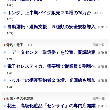
6:06)
ホンダ、上半期バイク販売２％増の76万台
(8月5日
6:25)
自動運転・運転支援、５種類の安全規格導入
(8月5日
6:24)
電気・電子・ＩＴ
記事一覧
「データセンター政策委」を設置、閣議決定
(8月6日
6:08)
電子セレスティカ、需要増で従業員５割増へ
(8月5日
6:24)
トゥルーの携帯契約者２％増、光回線も増加
(8月5日
6:21)
金属・その他製造
記事一覧
花王、高級化粧品「センサイ」の専門店開業
(8月3日