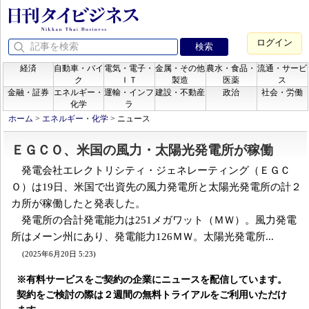
ログイン
経済
自動車・バイ
電気・電子・
金属・その他
農水・食品・
流通・サービ
ク
ＩＴ
製造
医薬
ス
金融・証券
エネルギー・
運輸・インフ
建設・不動産
政治
社会・労働
化学
ラ
ホーム
>
エネルギー・化学
>
ニュース
ＥＧＣＯ、米国の風力・太陽光発電所が稼働
発電会社エレクトリシティ・ジェネレーティング（ＥＧＣ
Ｏ）は19日、米国で出資先の風力発電所と太陽光発電所の計２
カ所が稼働したと発表した。
発電所の合計発電能力は251メガワット（ＭＷ）。風力発電
所はメーン州にあり、発電能力126ＭＷ。太陽光発電所...
(2025年6月20日 5:23)
※有料サービスをご契約の企業にニュースを配信しています。
契約をご検討の際は２週間の無料トライアルをご利用いただけ