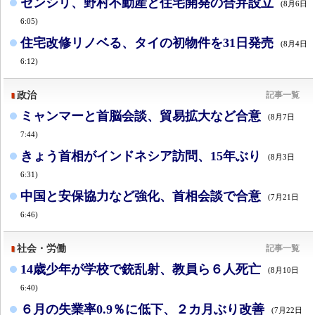
センシリ、野村不動産と住宅開発の合弁設立
(8月6日
6:05)
住宅改修リノベる、タイの初物件を31日発売
(8月4日
6:12)
政治
記事一覧
ミャンマーと首脳会談、貿易拡大など合意
(8月7日
7:44)
きょう首相がインドネシア訪問、15年ぶり
(8月3日
6:31)
中国と安保協力など強化、首相会談で合意
(7月21日
6:46)
社会・労働
記事一覧
14歳少年が学校で銃乱射、教員ら６人死亡
(8月10日
6:40)
６月の失業率0.9％に低下、２カ月ぶり改善
(7月22日