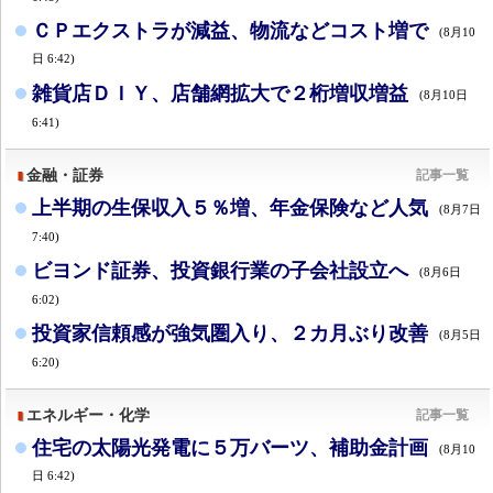
ＣＰエクストラが減益、物流などコスト増で
(8月10
日 6:42)
雑貨店ＤＩＹ、店舗網拡大で２桁増収増益
(8月10日
6:41)
金融・証券
記事一覧
上半期の生保収入５％増、年金保険など人気
(8月7日
7:40)
ビヨンド証券、投資銀行業の子会社設立へ
(8月6日
6:02)
投資家信頼感が強気圏入り、２カ月ぶり改善
(8月5日
6:20)
エネルギー・化学
記事一覧
住宅の太陽光発電に５万バーツ、補助金計画
(8月10
日 6:42)