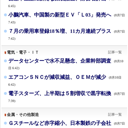
6:45)
小鵬汽車、中国製の新型ＥＶ「Ｌ03」発売へ
(8月7日
7:43)
７月の乗用車登録18％増、11カ月連続プラス
(8月7日
7:42)
電気・電子・ＩＴ
記事一覧
データセンターで水不足懸念、企業幹部調査
(8月10
日 6:42)
エアコンＳＮＣが減収減益、ＯＥＭが減少
(8月10日
6:42)
電子スターズ、上半期は５割増収で黒字転換
(8月7日
7:39)
金属・その他製造
記事一覧
Ｇスチールなど赤字縮小、日本製鉄の子会社
(8月7日