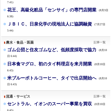
7:41)
花王、高級化粧品「センサイ」の専門店開業
(8月3日
6:38)
ＪＢＩＣ、日泉化学の現地法人に協調融資
(7月27日
5:44)
農水・食品・医薬
記事一覧
ゴム公団と住友ゴムなど、低頻度採取で協力
(8月10
日 6:44)
日本食マグロ、初のタイ料理店を来月開業
(8月10日
6:43)
米ブルーボトルコーヒー、タイで出店開始へ
(8月10
日 6:43)
流通・サービス
記事一覧
セントラル、イオンのスーパー事業を買収
(8月10日
6:45)