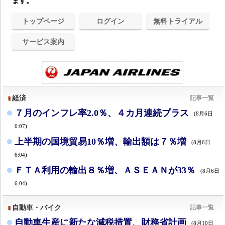
ます。
トップページ
ログイン
無料トライアル
サービス案内
経済
記事一覧
７月のインフレ率2.0％、４カ月連続プラス
(8月6日
6:07)
上半期の国境貿易10％増、輸出額は７％増
(8月6日
6:04)
ＦＴＡ利用の輸出８％増、ＡＳＥＡＮが33％
(8月6日
6:04)
自動車・バイク
記事一覧
自動車生産に新たな減税措置、財務省計画
(8月10日