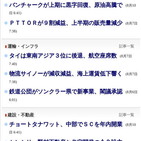
バンチャークが上期に黒字回復、原油高騰で
(8月10
日 6:41)
ＰＴＴＯＲが９割減益、上半期の販売量減少
(8月7日
7:38)
運輸・インフラ
記事一覧
タイは東南アジア３位に後退、航空座席数
(8月7日
7:40)
物流サイノーが減収減益、海上運賃低下響く
(8月7日
7:38)
鉄道公団がソンクラー県で新事業、閣議承認
(8月6日
6:01)
建設・不動産
記事一覧
チョートタナワット、中部でＳＣを年内開業
(8月10
日 6:41)