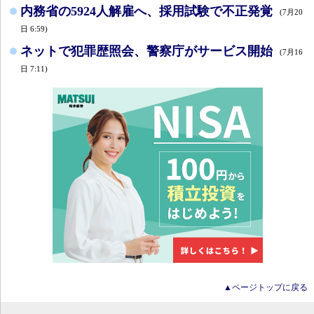
内務省の5924人解雇へ、採用試験で不正発覚
(7月20
日 6:59)
ネットで犯罪歴照会、警察庁がサービス開始
(7月16
日 7:11)
▲ページトップに戻る