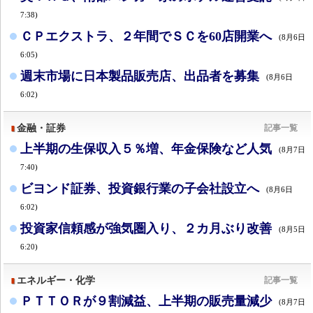
7:38)
ＣＰエクストラ、２年間でＳＣを60店開業へ
(8月6日
6:05)
週末市場に日本製品販売店、出品者を募集
(8月6日
6:02)
金融・証券
記事一覧
上半期の生保収入５％増、年金保険など人気
(8月7日
7:40)
ビヨンド証券、投資銀行業の子会社設立へ
(8月6日
6:02)
投資家信頼感が強気圏入り、２カ月ぶり改善
(8月5日
6:20)
エネルギー・化学
記事一覧
ＰＴＴＯＲが９割減益、上半期の販売量減少
(8月7日