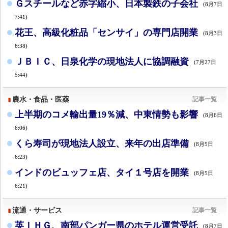
Ｇスチールなど赤字縮小、日本製鉄の子会社
(8月7日
7:41)
花王、高級化粧品「センサイ」の専門店開業
(8月3日
6:38)
ＪＢＩＣ、日泉化学の現地法人に協調融資
(7月27日
5:44)
農水・食品・医薬
記事一覧
上半期のコメ輸出量19％減、中東情勢も影響
(8月6日
6:06)
くら寿司が現地法人設立、来年の出店準備
(8月5日
6:23)
インドのビュッフェ店、タイ１号店を開業
(8月5日
6:21)
流通・サービス
記事一覧
英ＩＨＧ、南部パンガー県のホテル運営受託
(8月7日