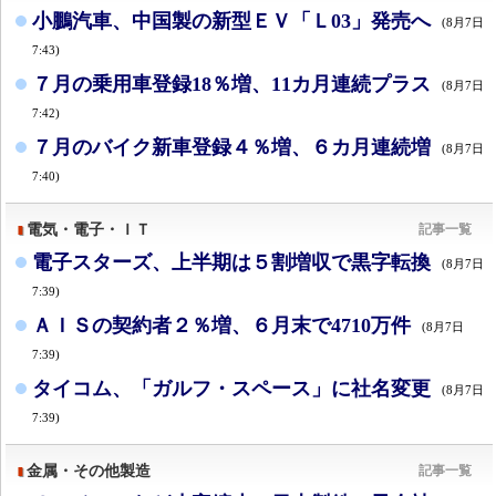
小鵬汽車、中国製の新型ＥＶ「Ｌ03」発売へ
(8月7日
7:43)
７月の乗用車登録18％増、11カ月連続プラス
(8月7日
7:42)
７月のバイク新車登録４％増、６カ月連続増
(8月7日
7:40)
電気・電子・ＩＴ
記事一覧
電子スターズ、上半期は５割増収で黒字転換
(8月7日
7:39)
ＡＩＳの契約者２％増、６月末で4710万件
(8月7日
7:39)
タイコム、「ガルフ・スペース」に社名変更
(8月7日
7:39)
金属・その他製造
記事一覧