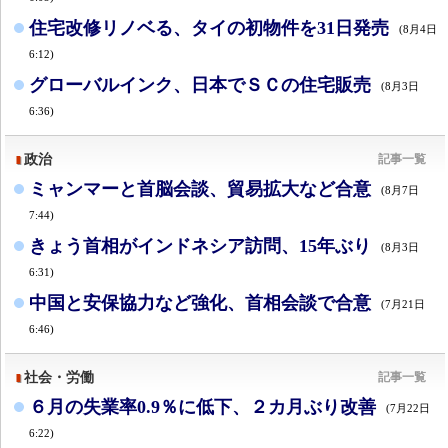
住宅改修リノベる、タイの初物件を31日発売
(8月4日
6:12)
グローバルインク、日本でＳＣの住宅販売
(8月3日
6:36)
政治
記事一覧
ミャンマーと首脳会談、貿易拡大など合意
(8月7日
7:44)
きょう首相がインドネシア訪問、15年ぶり
(8月3日
6:31)
中国と安保協力など強化、首相会談で合意
(7月21日
6:46)
社会・労働
記事一覧
６月の失業率0.9％に低下、２カ月ぶり改善
(7月22日
6:22)