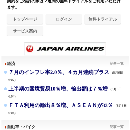
契約をご検討の際は２週間の無料トライアルをご利用いただけ
ます。
トップページ
ログイン
無料トライアル
サービス案内
経済
記事一覧
７月のインフレ率2.0％、４カ月連続プラス
(8月6日
6:07)
上半期の国境貿易10％増、輸出額は７％増
(8月6日
6:04)
ＦＴＡ利用の輸出８％増、ＡＳＥＡＮが33％
(8月6日
6:04)
自動車・バイク
記事一覧