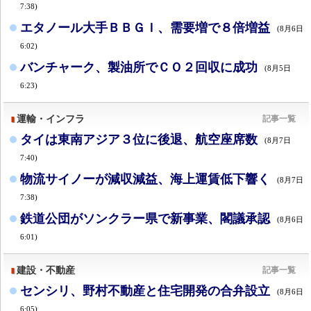
7:38)
エタノール大手ＢＢＧＩ、需要増で８倍増益
(8月6日
6:02)
バンチャーク、製油所でＣＯ２回収に成功
(8月5日
6:23)
運輸・インフラ
記事一覧
タイは東南アジア３位に後退、航空座席数
(8月7日
7:40)
物流サイノーが減収減益、海上運賃低下響く
(8月7日
7:38)
鉄道公団がソンクラー県で新事業、閣議承認
(8月6日
6:01)
建設・不動産
記事一覧
センシリ、野村不動産と住宅開発の合弁設立
(8月6日
6:05)