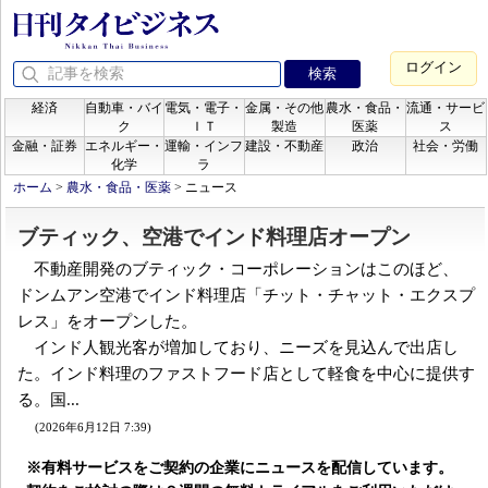
ログイン
経済
自動車・バイ
電気・電子・
金属・その他
農水・食品・
流通・サービ
ク
ＩＴ
製造
医薬
ス
金融・証券
エネルギー・
運輸・インフ
建設・不動産
政治
社会・労働
化学
ラ
ホーム
>
農水・食品・医薬
>
ニュース
ブティック、空港でインド料理店オープン
不動産開発のブティック・コーポレーションはこのほど、
ドンムアン空港でインド料理店「チット・チャット・エクスプ
レス」をオープンした。
インド人観光客が増加しており、ニーズを見込んで出店し
た。インド料理のファストフード店として軽食を中心に提供す
る。国...
(2026年6月12日 7:39)
※有料サービスをご契約の企業にニュースを配信しています。