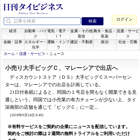
ログイン
経済
自動車・バイ
電気・電子・
金属・その他
農水・食品・
流通・サービ
ク
ＩＴ
製造
医薬
ス
金融・証券
エネルギー・
運輸・インフ
建設・不動産
政治
社会・労働
化学
ラ
ホーム
>
流通・サービス
>
ニュース
小売り大手ビッグＣ、マレーシアで出店へ
ディスカウントストア（ＤＳ）大手ビッグＣスーパーセン
ターは、マレーシアでの出店を計画している。
21日付各紙によると、同国の１号店を間もなく開業できる見
通しという。同国では小売業の有力チェーンが少ない上、タイ
深南部の店舗を通じて「ビッグＣ」に一定...
(2018年9月24日 8:49)
※有料サービスをご契約の企業にニュースを配信しています。
契約をご検討の際は２週間の無料トライアルをご利用いただけ