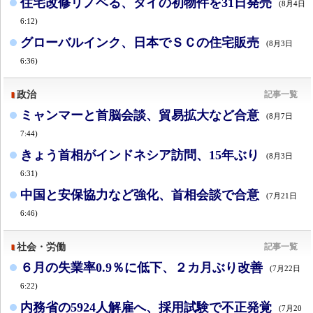
住宅改修リノベる、タイの初物件を31日発売
(8月4日
6:12)
グローバルインク、日本でＳＣの住宅販売
(8月3日
6:36)
政治
記事一覧
ミャンマーと首脳会談、貿易拡大など合意
(8月7日
7:44)
きょう首相がインドネシア訪問、15年ぶり
(8月3日
6:31)
中国と安保協力など強化、首相会談で合意
(7月21日
6:46)
社会・労働
記事一覧
６月の失業率0.9％に低下、２カ月ぶり改善
(7月22日
6:22)
内務省の5924人解雇へ、採用試験で不正発覚
(7月20