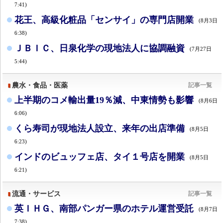
7:41)
花王、高級化粧品「センサイ」の専門店開業
(8月3日
6:38)
ＪＢＩＣ、日泉化学の現地法人に協調融資
(7月27日
5:44)
農水・食品・医薬
記事一覧
上半期のコメ輸出量19％減、中東情勢も影響
(8月6日
6:06)
くら寿司が現地法人設立、来年の出店準備
(8月5日
6:23)
インドのビュッフェ店、タイ１号店を開業
(8月5日
6:21)
流通・サービス
記事一覧
英ＩＨＧ、南部パンガー県のホテル運営受託
(8月7日
7:38)