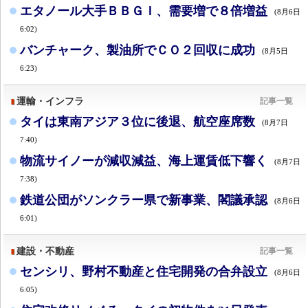
エタノール大手ＢＢＧＩ、需要増で８倍増益
(8月6日
6:02)
バンチャーク、製油所でＣＯ２回収に成功
(8月5日
6:23)
運輸・インフラ
記事一覧
タイは東南アジア３位に後退、航空座席数
(8月7日
7:40)
物流サイノーが減収減益、海上運賃低下響く
(8月7日
7:38)
鉄道公団がソンクラー県で新事業、閣議承認
(8月6日
6:01)
建設・不動産
記事一覧
センシリ、野村不動産と住宅開発の合弁設立
(8月6日
6:05)