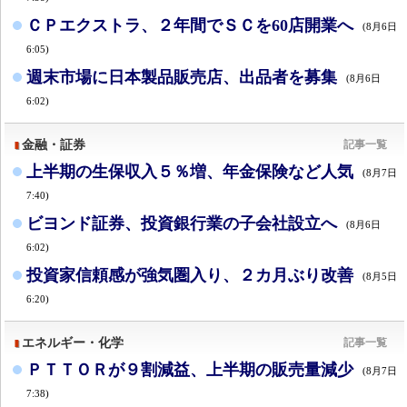
ＣＰエクストラ、２年間でＳＣを60店開業へ
(8月6日
6:05)
週末市場に日本製品販売店、出品者を募集
(8月6日
6:02)
金融・証券
記事一覧
上半期の生保収入５％増、年金保険など人気
(8月7日
7:40)
ビヨンド証券、投資銀行業の子会社設立へ
(8月6日
6:02)
投資家信頼感が強気圏入り、２カ月ぶり改善
(8月5日
6:20)
エネルギー・化学
記事一覧
ＰＴＴＯＲが９割減益、上半期の販売量減少
(8月7日
7:38)