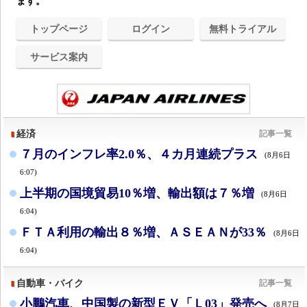
ます。
トップページ
ログイン
無料トライアル
サービス案内
経済
記事一覧
７月のインフレ率2.0％、４カ月連続プラス
(8月6日
6:07)
上半期の国境貿易10％増、輸出額は７％増
(8月6日
6:04)
ＦＴＡ利用の輸出８％増、ＡＳＥＡＮが33％
(8月6日
6:04)
自動車・バイク
記事一覧
小鵬汽車、中国製の新型ＥＶ「Ｌ03」発売へ
(8月7日