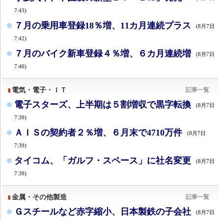
7:43)
７月の乗用車登録18％増、11カ月連続プラス
(8月7日
7:42)
７月のバイク新車登録４％増、６カ月連続増
(8月7日
7:40)
電気・電子・ＩＴ
記事一覧
電子スターズ、上半期は５割増収で黒字転換
(8月7日
7:39)
ＡＩＳの契約者２％増、６月末で4710万件
(8月7日
7:39)
タイコム、「ガルフ・スペース」に社名変更
(8月7日
7:39)
金属・その他製造
記事一覧
Ｇスチールなど赤字縮小、日本製鉄の子会社
(8月7日