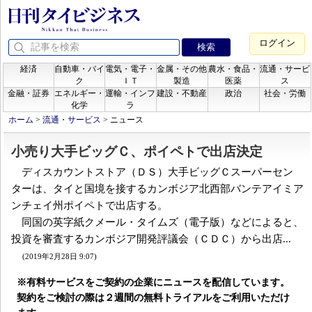
ログイン
経済
自動車・バイ
電気・電子・
金属・その他
農水・食品・
流通・サービ
ク
ＩＴ
製造
医薬
ス
金融・証券
エネルギー・
運輸・インフ
建設・不動産
政治
社会・労働
化学
ラ
ホーム
>
流通・サービス
>
ニュース
小売り大手ビッグＣ、ポイペトで出店決定
ディスカウントストア（ＤＳ）大手ビッグＣスーパーセン
ターは、タイと国境を接するカンボジア北西部バンテアイミア
ンチェイ州ポイペトで出店する。
同国の英字紙クメール・タイムズ（電子版）などによると、
投資を審査するカンボジア開発評議会（ＣＤＣ）から出店...
(2019年2月28日 9:07)
※有料サービスをご契約の企業にニュースを配信しています。
契約をご検討の際は２週間の無料トライアルをご利用いただけ