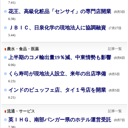
7:41)
花王、高級化粧品「センサイ」の専門店開業
(8月3日
6:38)
ＪＢＩＣ、日泉化学の現地法人に協調融資
(7月27日
5:44)
農水・食品・医薬
記事一覧
上半期のコメ輸出量19％減、中東情勢も影響
(8月6日
6:06)
くら寿司が現地法人設立、来年の出店準備
(8月5日
6:23)
インドのビュッフェ店、タイ１号店を開業
(8月5日
6:21)
流通・サービス
記事一覧
英ＩＨＧ、南部パンガー県のホテル運営受託
(8月7日
7:38)