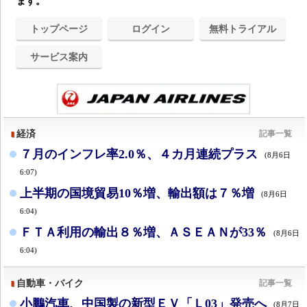
ます。
トップページ
ログイン
無料トライアル
サービス案内
経済
記事一覧
７月のインフレ率2.0％、４カ月連続プラス
(8月6日
6:07)
上半期の国境貿易10％増、輸出額は７％増
(8月6日
6:04)
ＦＴＡ利用の輸出８％増、ＡＳＥＡＮが33％
(8月6日
6:04)
自動車・バイク
記事一覧
小鵬汽車、中国製の新型ＥＶ「Ｌ03」発売へ
(8月7日