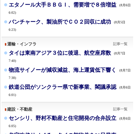
エタノール大手ＢＢＧＩ、需要増で８倍増益
(8月6日
6:02)
バンチャーク、製油所でＣＯ２回収に成功
(8月5日
6:23)
運輸・インフラ
記事一覧
タイは東南アジア３位に後退、航空座席数
(8月7日
7:40)
物流サイノーが減収減益、海上運賃低下響く
(8月7日
7:38)
鉄道公団がソンクラー県で新事業、閣議承認
(8月6日
6:01)
建設・不動産
記事一覧
センシリ、野村不動産と住宅開発の合弁設立
(8月6日
6:05)