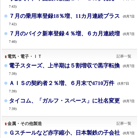
7:43)
７月の乗用車登録18％増、11カ月連続プラス
(8月7日
7:42)
７月のバイク新車登録４％増、６カ月連続増
(8月7日
7:40)
電気・電子・ＩＴ
記事一覧
電子スターズ、上半期は５割増収で黒字転換
(8月7日
7:39)
ＡＩＳの契約者２％増、６月末で4710万件
(8月7日
7:39)
タイコム、「ガルフ・スペース」に社名変更
(8月7日
7:39)
金属・その他製造
記事一覧
Ｇスチールなど赤字縮小、日本製鉄の子会社
(8月7日