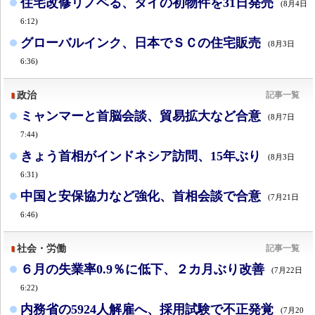
住宅改修リノベる、タイの初物件を31日発売
(8月4日
6:12)
グローバルインク、日本でＳＣの住宅販売
(8月3日
6:36)
政治
記事一覧
ミャンマーと首脳会談、貿易拡大など合意
(8月7日
7:44)
きょう首相がインドネシア訪問、15年ぶり
(8月3日
6:31)
中国と安保協力など強化、首相会談で合意
(7月21日
6:46)
社会・労働
記事一覧
６月の失業率0.9％に低下、２カ月ぶり改善
(7月22日
6:22)
内務省の5924人解雇へ、採用試験で不正発覚
(7月20