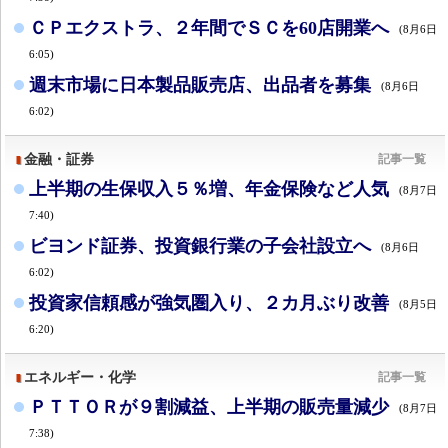
ＣＰエクストラ、２年間でＳＣを60店開業へ
(8月6日
6:05)
週末市場に日本製品販売店、出品者を募集
(8月6日
6:02)
金融・証券
記事一覧
上半期の生保収入５％増、年金保険など人気
(8月7日
7:40)
ビヨンド証券、投資銀行業の子会社設立へ
(8月6日
6:02)
投資家信頼感が強気圏入り、２カ月ぶり改善
(8月5日
6:20)
エネルギー・化学
記事一覧
ＰＴＴＯＲが９割減益、上半期の販売量減少
(8月7日
7:38)