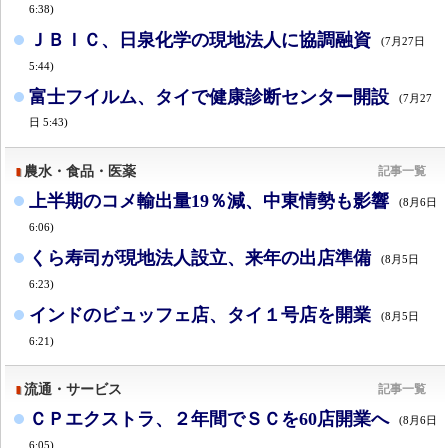
6:38)
ＪＢＩＣ、日泉化学の現地法人に協調融資
(7月27日
5:44)
富士フイルム、タイで健康診断センター開設
(7月27
日 5:43)
農水・食品・医薬
記事一覧
上半期のコメ輸出量19％減、中東情勢も影響
(8月6日
6:06)
くら寿司が現地法人設立、来年の出店準備
(8月5日
6:23)
インドのビュッフェ店、タイ１号店を開業
(8月5日
6:21)
流通・サービス
記事一覧
ＣＰエクストラ、２年間でＳＣを60店開業へ
(8月6日
6:05)