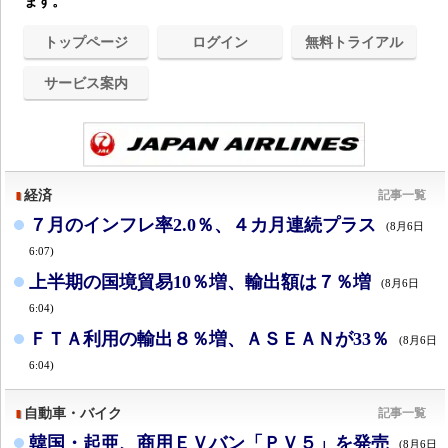
ます。
トップページ
ログイン
無料トライアル
サービス案内
経済
記事一覧
７月のインフレ率2.0％、４カ月連続プラス
(8月6日
6:07)
上半期の国境貿易10％増、輸出額は７％増
(8月6日
6:04)
ＦＴＡ利用の輸出８％増、ＡＳＥＡＮが33％
(8月6日
6:04)
自動車・バイク
記事一覧
韓国・起亜、商用ＥＶバン「ＰＶ５」を発売
(8月6日