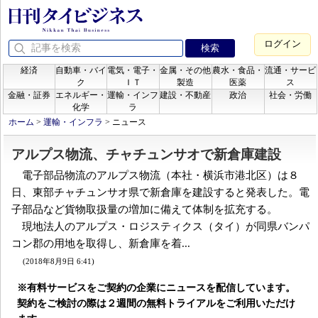
ログイン
経済
自動車・バイ
電気・電子・
金属・その他
農水・食品・
流通・サービ
ク
ＩＴ
製造
医薬
ス
金融・証券
エネルギー・
運輸・インフ
建設・不動産
政治
社会・労働
化学
ラ
ホーム
>
運輸・インフラ
>
ニュース
アルプス物流、チャチュンサオで新倉庫建設
電子部品物流のアルプス物流（本社・横浜市港北区）は８
日、東部チャチュンサオ県で新倉庫を建設すると発表した。電
子部品など貨物取扱量の増加に備えて体制を拡充する。
現地法人のアルプス・ロジスティクス（タイ）が同県バンパ
コン郡の用地を取得し、新倉庫を着...
(2018年8月9日 6:41)
※有料サービスをご契約の企業にニュースを配信しています。
契約をご検討の際は２週間の無料トライアルをご利用いただけ