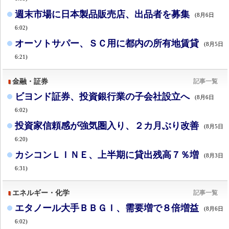
週末市場に日本製品販売店、出品者を募集
(8月6日
6:02)
オーソトサパー、ＳＣ用に都内の所有地賃貸
(8月5日
6:21)
金融・証券
記事一覧
ビヨンド証券、投資銀行業の子会社設立へ
(8月6日
6:02)
投資家信頼感が強気圏入り、２カ月ぶり改善
(8月5日
6:20)
カシコンＬＩＮＥ、上半期に貸出残高７％増
(8月3日
6:31)
エネルギー・化学
記事一覧
エタノール大手ＢＢＧＩ、需要増で８倍増益
(8月6日
6:02)