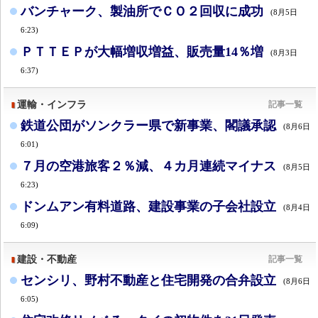
バンチャーク、製油所でＣＯ２回収に成功
(8月5日
6:23)
ＰＴＴＥＰが大幅増収増益、販売量14％増
(8月3日
6:37)
運輸・インフラ
記事一覧
鉄道公団がソンクラー県で新事業、閣議承認
(8月6日
6:01)
７月の空港旅客２％減、４カ月連続マイナス
(8月5日
6:23)
ドンムアン有料道路、建設事業の子会社設立
(8月4日
6:09)
建設・不動産
記事一覧
センシリ、野村不動産と住宅開発の合弁設立
(8月6日
6:05)