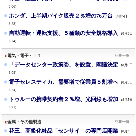
6:06)
ホンダ、上半期バイク販売２％増の76万台
(8月5日
6:25)
自動運転・運転支援、５種類の安全規格導入
(8月5日
6:24)
電気・電子・ＩＴ
記事一覧
「データセンター政策委」を設置、閣議決定
(8月6日
6:08)
電子セレスティカ、需要増で従業員５割増へ
(8月5日
6:24)
トゥルーの携帯契約者２％増、光回線も増加
(8月5日
6:21)
金属・その他製造
記事一覧
花王、高級化粧品「センサイ」の専門店開業
(8月3日