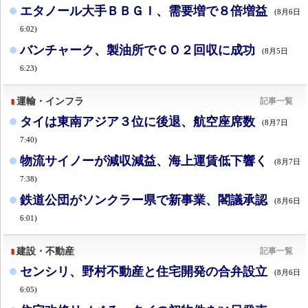
エタノール大手ＢＢＧＩ、需要増で８倍増益
(8月6日
6:02)
バンチャーク、製油所でＣＯ２回収に成功
(8月5日
6:23)
運輸・インフラ
記事一覧
タイは東南アジア３位に後退、航空座席数
(8月7日
7:40)
物流サイノーが減収減益、海上運賃低下響く
(8月7日
7:38)
鉄道公団がソンクラー県で新事業、閣議承認
(8月6日
6:01)
建設・不動産
記事一覧
センシリ、野村不動産と住宅開発の合弁設立
(8月6日
6:05)