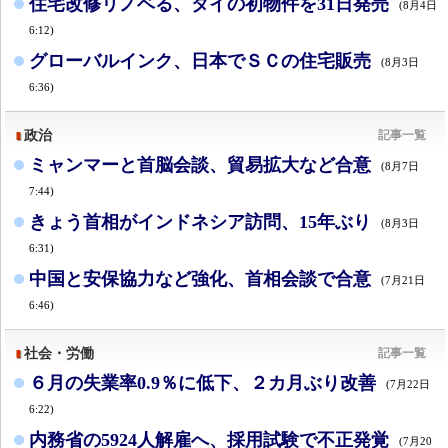
住宅改修リノベる、タイの初物件を31日発売
(8月4日
6:12)
グローバルインク、日本でＳＣの住宅販売
(8月3日
6:36)
政治
記事一覧
ミャンマーと首脳会談、貿易拡大など合意
(8月7日
7:44)
きょう首相がインドネシア訪問、15年ぶり
(8月3日
6:31)
中国と安保協力など強化、首相会談で合意
(7月21日
6:46)
社会・労働
記事一覧
６月の失業率0.9％に低下、２カ月ぶり改善
(7月22日
6:22)
内務省の5924人解雇へ、採用試験で不正発覚
(7月20